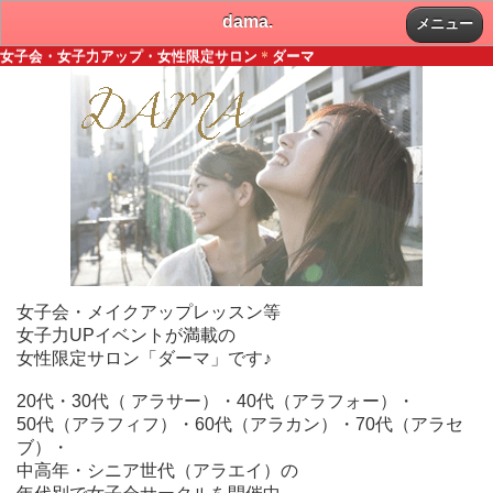
dama.
メニュー
女子会・女子力アップ・女性限定サロン
＊
ダーマ
女子会・メイクアップレッスン等
女子力UPイベントが満載の
女性限定サロン「ダーマ」です♪
20代・30代（ アラサー）・40代（アラフォー）・
50代（アラフィフ）・60代（アラカン）・70代（アラセ
ブ）・
中高年・シニア世代（アラエイ）の